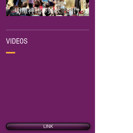
明星神社奉賛歌「明けの
星」奉納・発表式 2024.5.5
VIDEOS
LINK