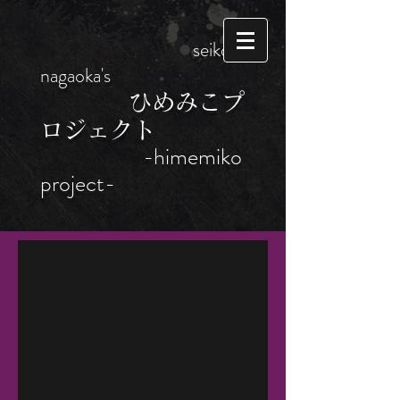
seikou
nagaoka's
ひめみこプ
ロジェクト
-himemiko
project-